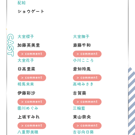
配給
ショウゲート
大室櫻子
大室撫子
CAST
加藤英美里
斎藤千和
> comment
> comment
大室花子
小川こころ
日高里菜
倉知玲鳳
> comment
> comment
相馬未来
高崎みさき
伊藤彩沙
古賀葵
> comment
> comment
園川めぐみ
三輪藍
上坂すみれ
東山奈央
> comment
> comment
八重野美穂
古谷向日葵