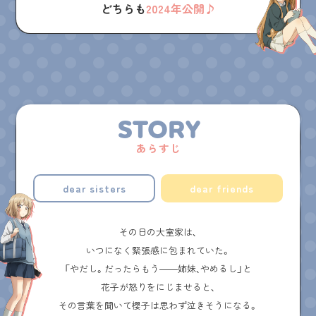
どちらも
2024年公開♪
STORY
あらすじ
dear sisters
dear friends
その日の大室家は、
いつになく緊張感に包まれていた。
「やだし。だったらもう――姉妹、やめるし」と
花子が怒りをにじませると、
その言葉を聞いて櫻子は思わず泣きそうになる。