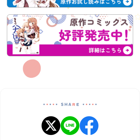
SHA
R
E