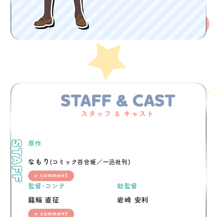
STAFF & CAST
スタッフ & キャスト
原作
STAFF
なもり
(コミック百合姫／一迅社刊)
> comment
監督・コンテ
助監督
龍輪 直征
岩崎 安利
> comment