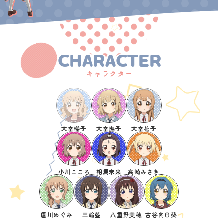
CHARACTER
キャラクター
大室櫻子
大室撫子
大室花子
小川こころ
相馬未来
高崎みさき
園川めぐみ
三輪藍
八重野美穂
古谷向日葵