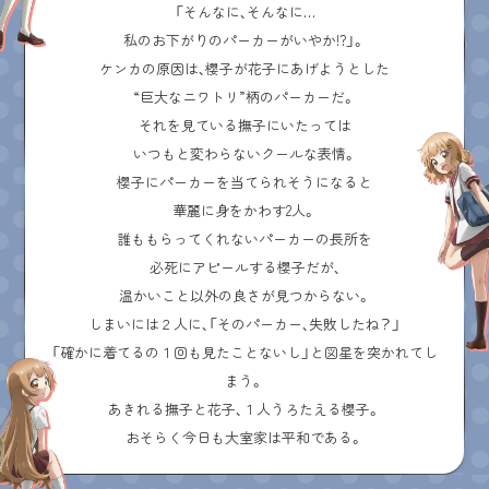
「そんなに、そんなに…
私のお下がりのパーカーがいやか!?」。
ケンカの原因は、櫻子が花子にあげようとした
“巨大なニワトリ”柄のパーカーだ。
それを見ている撫子にいたっては
いつもと変わらないクールな表情。
櫻子にパーカーを当てられそうになると
華麗に身をかわす2人。
誰ももらってくれないパーカーの長所を
必死にアピールする櫻子だが、
温かいこと以外の良さが見つからない。
しまいには２人に、「そのパーカー、失敗したね？」
「確かに着てるの１回も見たことないし」と図星を突かれてし
まう。
あきれる撫子と花子、１人うろたえる櫻子。
おそらく今日も大室家は平和である。