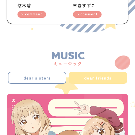
悠木碧
三森すずこ
> comment
> comment
MUSIC
ミュージック
dear sisters
dear friends