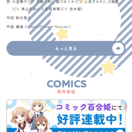
歌：
大室撫子(CV. 斎藤千和）、園川めぐみ（CV. 上坂すみれ）、三輪藍
（CV. 東山奈央）、八重野美穂（CV. 悠木碧）
作詞：
新谷風太
作曲・編曲：
Kijibato（Dream Monster）
もっと見る
COMICS
原作情報