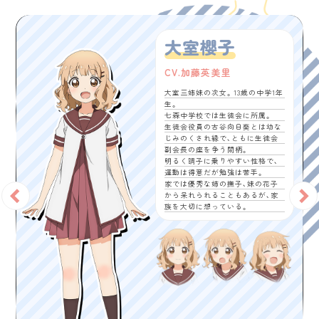
大室櫻子
CV.加藤英美里
大室三姉妹の次女。13歳の中学1年
生。
七森中学校では生徒会に所属。
生徒会役員の古谷向日葵とは幼な
じみのくされ縁で、ともに生徒会
副会長の座を争う間柄。
明るく調子に乗りやすい性格で、
運動は得意だが勉強は苦手。
家では優秀な姉の撫子、妹の花子
から呆れられることもあるが、家
族を大切に想っている。