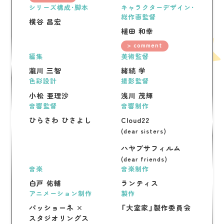
シリーズ構成・脚本
キャラクターデザイン・
総作画監督
横谷 昌宏
植田 和幸
> comment
編集
美術監督
瀧川 三智
緒続 学
色彩設計
撮影監督
小松 亜理沙
浅川 茂輝
音響監督
音響制作
ひらさわ ひさよし
Cloud22
(dear sisters)
ハヤブサフィルム
(dear friends)
音楽
音楽制作
白戸 佑輔
ランティス
アニメーション制作
製作
パッショーネ ×
「大室家」製作委員会
スタジオリングス