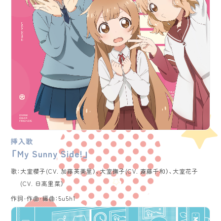
挿入歌
「My Sunny Side!」
歌：
大室櫻子(CV. 加藤英美里）、大室撫子(CV. 斎藤千和）、大室花子
(CV. 日高里菜）
作詞・作曲・編曲：
5u5h1