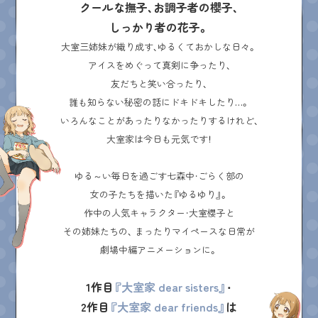
クールな撫子、お調子者の櫻子、
しっかり者の花子。
大室三姉妹が織り成す、ゆるくておかしな日々。
アイスをめぐって真剣に争ったり、
友だちと笑い合ったり、
誰も知らない秘密の話にドキドキしたり…。
いろんなことがあったりなかったりするけれど、
大室家は今日も元気です！
ゆる～い毎日を過ごす七森中・ごらく部の
女の子たちを描いた『ゆるゆり』。
作中の人気キャラクター・大室櫻子と
その姉妹たちの、
まったりマイペースな日常が
劇場中編アニメーションに。
1作目
『大室家 dear sisters』
・
2作目
『大室家 dear friends』
は