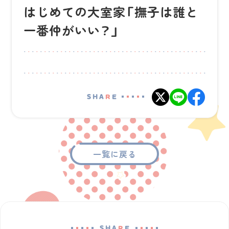
はじめての大室家「撫子は誰と
一番仲がいい？」
SHA
R
E
一覧に戻る
SHA
R
E